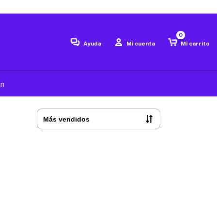
0
Ayuda
Mi cuenta
Mi carrito
ón