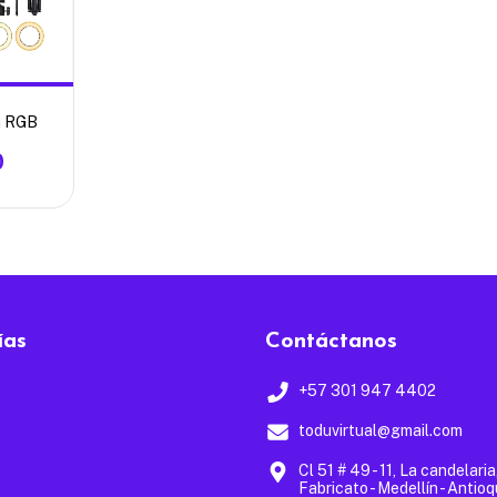
m RGB
0
ías
Contáctanos
+57 301 947 4402
toduvirtual@gmail.com
Cl 51 # 49 - 11, La candelaria
Fabricato - Medellín - Antioq