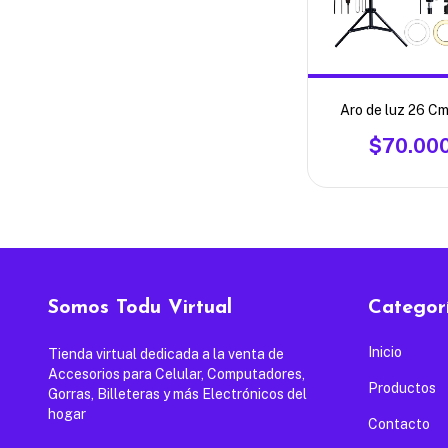
Aro de luz 26 C
$70.00
Somos Todu Virtual
Categor
Inicio
Tienda virtual dedicada a la venta de
Accesorios para Celular, Computadores,
Productos
Gorras, Billeteras y más Electrónicos del
hogar
Contacto