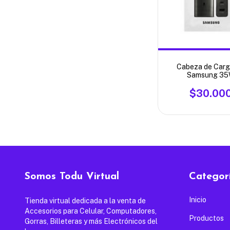
Cabeza de Carg
Samsung 3
$30.00
Somos Todu Virtual
Categor
Inicio
Tienda virtual dedicada a la venta de
Accesorios para Celular, Computadores,
Productos
Gorras, Billeteras y más Electrónicos del