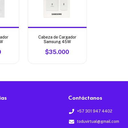
ador
Cabeza de Cargador
5W
Samsung 45W
0
$35.000
ías
Contáctanos
+57 301 947 4402
toduvirtual@gmail.com