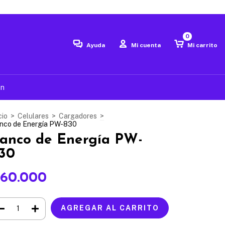
0
Ayuda
Mi cuenta
Mi carrito
ón
cio
>
Celulares
>
Cargadores
>
nco de Energía PW-830
anco de Energía PW-
30
60.000