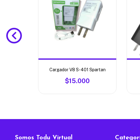
la 50W
Cargador V8 S-401 Spartan
0
$15.000
Somos Todu Virtual
Categor