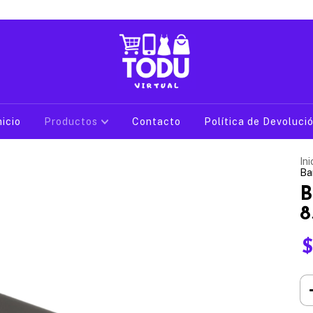
nicio
Productos
Contacto
Política de Devoluci
Ini
Ba
B
8
$