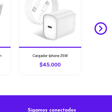
n
Cargador Iphone 25W
Carga
$45.000
Sigamos conectados